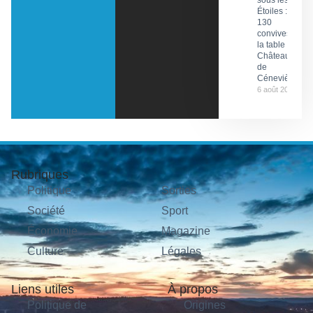
Étoiles :
130
convives à
la table du
Château
de
Cénevières
6 août 2026
Rubriques
Politique
Sorties
Société
Sport
Économie
Magazine
Culture
Légales
Liens utiles
À propos
Politique de
Origines