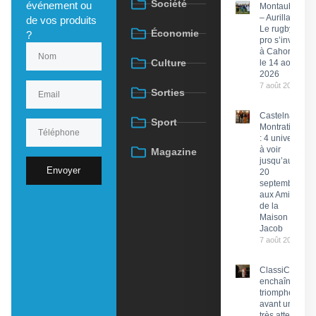
Société
événement ou
Montauban
– Aurillac :
de vos produits
Le rugby
Économie
?
pro s’invite
à Cahors
Culture
le 14 août
2026
7 août 2026
Sorties
Castelnau-
Sport
Montratier
: 4 univers
à voir
Magazine
jusqu’au
Envoyer
20
septembre
aux Amis
de la
Maison
Jacob
7 août 2026
ClassiCahors
enchaîne les
triomphes
avant un final
très attendu