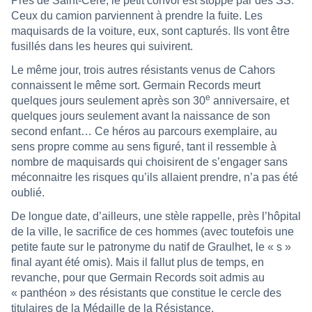
Près de Saint-Céré, le petit convoi est stoppé par des SS.
Ceux du camion parviennent à prendre la fuite. Les
maquisards de la voiture, eux, sont capturés. Ils vont être
fusillés dans les heures qui suivirent.
Le même jour, trois autres résistants venus de Cahors
connaissent le même sort. Germain Records meurt
e
quelques jours seulement après son 30
anniversaire, et
quelques jours seulement avant la naissance de son
second enfant… Ce héros au parcours exemplaire, au
sens propre comme au sens figuré, tant il ressemble à
nombre de maquisards qui choisirent de s’engager sans
méconnaitre les risques qu’ils allaient prendre, n’a pas été
oublié.
De longue date, d’ailleurs, une stèle rappelle, près l’hôpital
de la ville, le sacrifice de ces hommes (avec toutefois une
petite faute sur le patronyme du natif de Graulhet, le « s »
final ayant été omis). Mais il fallut plus de temps, en
revanche, pour que Germain Records soit admis au
« panthéon » des résistants que constitue le cercle des
titulaires de la Médaille de la Résistance.