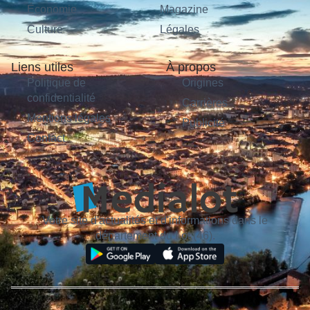
Économie
Magazine
Culture
Légales
Liens utiles
À propos
Politique de
Origines
confidentialité
Carrières
Mentions légales
Publicité
Contact
Votre site d'actualités et d'informations dans le
département du Lot (46).