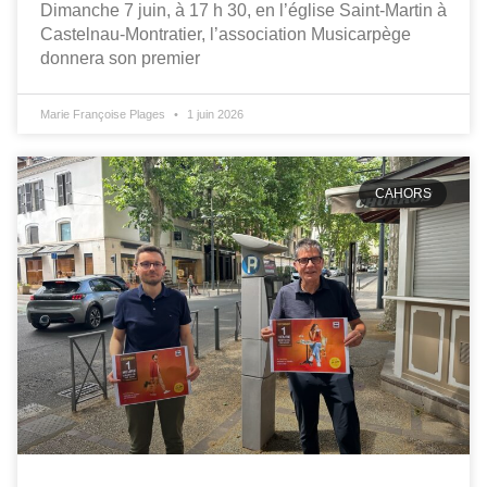
Dimanche 7 juin, à 17 h 30, en l’église Saint-Martin à
Castelnau-Montratier, l’association Musicarpège
donnera son premier
Marie Françoise Plages
1 juin 2026
CAHORS