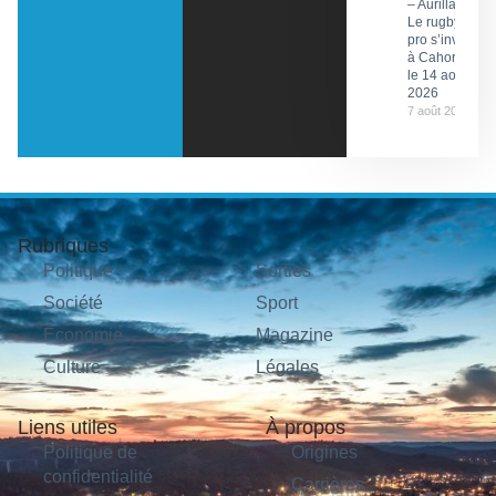
– Aurillac :
Le rugby
pro s’invite
à Cahors
le 14 août
2026
7 août 2026
Rubriques
Politique
Sorties
Société
Sport
Économie
Magazine
Culture
Légales
Liens utiles
À propos
Politique de
Origines
confidentialité
Carrières