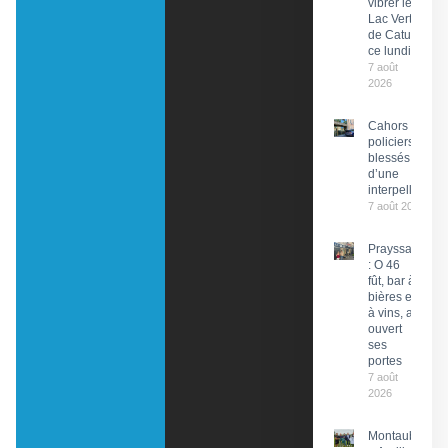
vibrer le
Lac Vert
de Catus
ce lundi
7 août
2026
Cahors : Des
policiers
blessés lors
d’une
interpellation
7 août 2026
Prayssac
: O 46
fût, bar à
bières et
à vins, a
ouvert
ses
portes
7 août
2026
Montauban