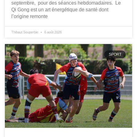
septembre, pour des séances hebdomadaires. Le
Qi Gong est un art énergétique de santé dont
l’origine remonte
Thibaut Souperbie
6 août 2026
SPORT