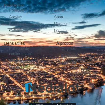
Rubriques
Politique
Sorties
Société
Sport
Économie
Magazine
Culture
Légales
Liens utiles
À propos
Politique de
Origines
confidentialité
Carrières
Mentions légales
Publicité
Contact
Votre site d'actualités et d'informations dans le
département du Lot (46).