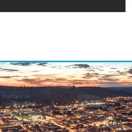
iens utiles
À propos
Politique de
Origines
confidentialité
Carrières
Mentions légales
Publicité
Contact