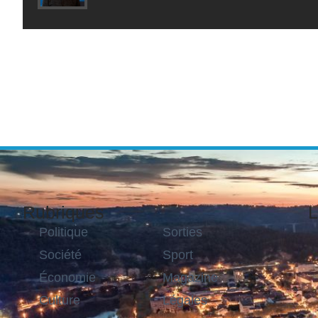
Rubriques
L
Politique
Sorties
Société
Sport
Économie
Magazine
Culture
Légales