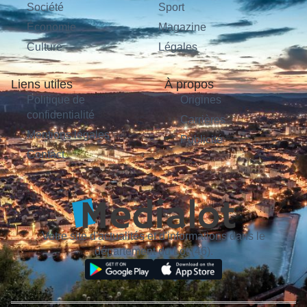
Société
Sport
Économie
Magazine
Culture
Légales
Liens utiles
À propos
Politique de
Origines
confidentialité
Carrières
Mentions légales
Publicité
Contact
Votre site d'actualités et d'informations dans le
département du Lot (46).