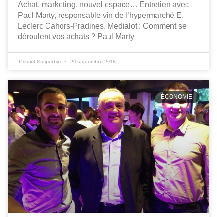
Achat, marketing, nouvel espace… Entretien avec
Paul Marty, responsable vin de l’hypermarché E.
Leclerc Cahors-Pradines. Medialot : Comment se
déroulent vos achats ? Paul Marty
Thibaut Souperbie
20 septembre 2015
ÉCONOMIE