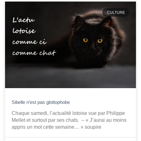
CULTURE
Sibelle n’est pas glottophobe
Chaque samedi, l’actualité lotoise vue par Philippe
Mellet et surtout par ses chats. – « J’aurai au moins
appris un mot cette semaine… » soupire