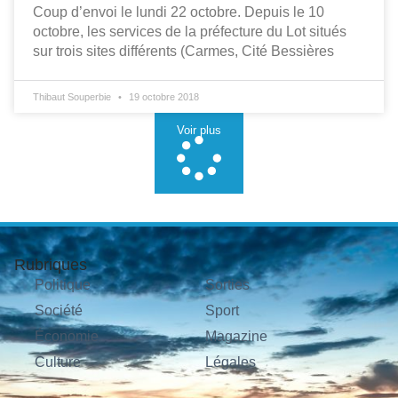
Coup d’envoi le lundi 22 octobre. Depuis le 10
octobre, les services de la préfecture du Lot situés
sur trois sites différents (Carmes, Cité Bessières
Thibaut Souperbie
19 octobre 2018
Voir plus
Rubriques
Politique
Sorties
Société
Sport
Économie
Magazine
Culture
Légales