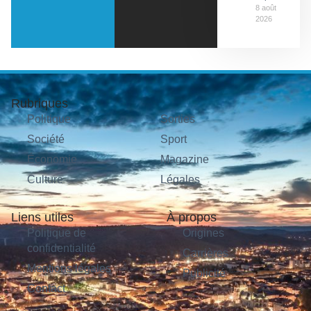
8 août
2026
Rubriques
Politique
Sorties
Société
Sport
Économie
Magazine
Culture
Légales
Liens utiles
À propos
Politique de
Origines
confidentialité
Carrières
Mentions légales
Publicité
Contact