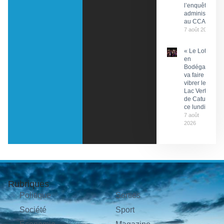
l’enquête
administrative
au CCAS
7 août 2026
« Le Lot
en
Bodéga »
va faire
vibrer le
Lac Vert
de Catus
ce lundi
7 août
2026
Rubriques
Politique
Sorties
Société
Sport