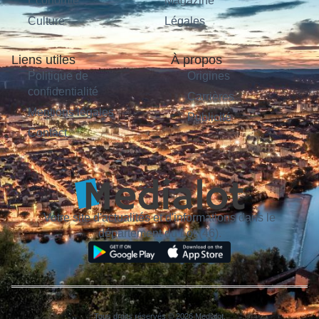
Économie
Magazine
Culture
Légales
Liens utiles
À propos
Politique de
Origines
confidentialité
Carrières
Mentions légales
Publicité
Contact
Votre site d'actualités et d'informations dans le
département du Lot (46).
Tous droits réservés © 2026 Medialot.