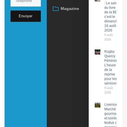
: Le salon
du livre et
Magazine
de la BD,
Envoyer
c’est le
dimanche
16 août
2026
9 août
2026
Rugby
Quercy
Féminin :
L’heure
de la
reprise
pour les
séniores
9 août
2026
Livernon :
Marché
gourmand
et soirée
festive ce