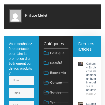
Philippe Mellet
Catégories
Derniers
Vous souhaitez
être contacté
articles
Politique
pour faire la
promotion d'un
Société
événement ou
Cahors :
« En pleine
de vos produits
crise de
Économie
?
démence »,
un homme
Culture
interpellé
sur le
boulevard
Sorties
9 août 2026
Sport
Laramière