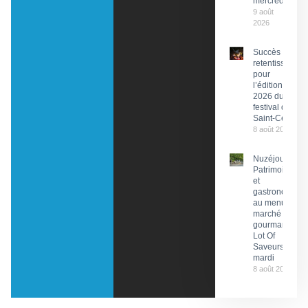
mercredi
9 août
2026
Succès
retentissant
pour
l’édition
2026 du
festival de
Saint-Céré
8 août 2026
Nuzéjouls :
Patrimoine
et
gastronomie
au menu du
marché
gourmand
Lot Of
Saveurs ce
mardi
8 août 2026