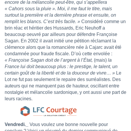
encore de la mélancolie peut-être, qui s’appellera
« Cahors sous la pluie ». Moi, il me faut le titre, mais
surtout la première et la dernière phrase et ensuite, on
remplit les blancs. C’est très facile. »
Considéré comme un
brin réac et héritier des Hussards, Eric Neuhoff a
beaucoup oeuvré par ailleurs pour défendre Françoise
Sagan. En 2002 il avait initié une pétition réclamant la
clémence alors que la romancière née à Cajarc avait été
condamnée pour fraude fiscale. D’où cette envolée :
« Françoise Sagan doit de l’argent à l’État,
(mais)
la
France lui doit beaucoup plus : le prestige, le talent, un
certain goût de la liberté et de la douceur de vivre… »
Le
Lot ne fut pas seulement le repaire des surréalistes. Des
auteurs qui ne manquent pas de hauteur, oscillant entre
nostalgie et mélancolie sardonique, y ont aussi une part de
leurs racines.
Vendredi._
Vous voulez une bonne nouvelle pour
conclure ? Voici un résumé du dernier communiqué de