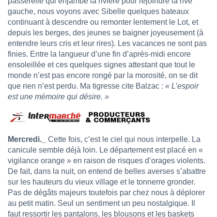
passerelle qui enjambe la rivière pour rejoindre la rive
gauche, nous voyons avec Sibelle quelques bateaux
continuant à descendre ou remonter lentement le Lot, et
depuis les berges, des jeunes se baigner joyeusement (à
entendre leurs cris et leur rires). Les vacances ne sont pas
finies. Entre la langueur d’une fin d’après-midi encore
ensoleillée et ces quelques signes attestant que tout le
monde n’est pas encore rongé par la morosité, on se dit
que rien n’est perdu. Ma tigresse cite Balzac :
« L’espoir
est une mémoire qui désire. »
Mercredi._
Cette fois, c’est le ciel qui nous interpelle. La
canicule semble déjà loin. Le département est placé en «
vigilance orange » en raison de risques d’orages violents.
De fait, dans la nuit, on entend de belles averses s’abattre
sur les hauteurs du vieux village et le tonnerre gronder.
Pas de dégâts majeurs toutefois par chez nous à déplorer
au petit matin. Seul un sentiment un peu nostalgique. Il
faut ressortir les pantalons, les blousons et les baskets