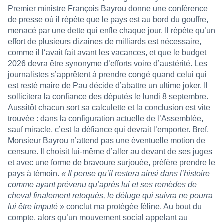
Premier ministre François Bayrou donne une conférence
de presse où il répète que le pays est au bord du gouffre,
menacé par une dette qui enfle chaque jour. Il répète qu’un
effort de plusieurs dizaines de milliards est nécessaire,
comme il l‘avait fait avant les vacances, et que le budget
2026 devra être synonyme d’efforts voire d’austérité. Les
journalistes s’apprêtent à prendre congé quand celui qui
est resté maire de Pau décide d’abattre un ultime joker. Il
sollicitera la confiance des députés le lundi 8 septembre.
Aussitôt chacun sort sa calculette et la conclusion est vite
trouvée : dans la configuration actuelle de l’Assemblée,
sauf miracle, c’est la défiance qui devrait l’emporter. Bref,
Monsieur Bayrou n’attend pas une éventuelle motion de
censure. Il choisit lui-même d’aller au devant de ses juges
et avec une forme de bravoure surjouée, préfère prendre le
pays à témoin.
« Il pense qu’il restera ainsi dans l’histoire
comme ayant prévenu qu’après lui et ses remèdes de
cheval finalement retoqués, le déluge qui suivra ne pourra
lui être imputé »
conclut ma protégée féline. Au bout du
compte, alors qu’un mouvement social appelant au