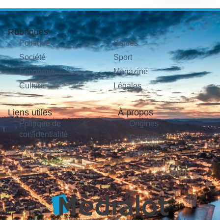
Rubriques
Politique
Sorties
Société
Sport
Économie
Magazine
Culture
Légales
Liens utiles
À propos
Politique de
Origines
confidentialité
Carrières
Mentions légales
Publicité
Contact