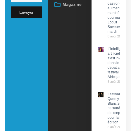
gastronomie
Magazine
au menu du
Envoyer
marché
gourmand
Lot Of
Saveurs ce
mardi
8 août 2026
L’intelligence
artificielle
s’est invitée
dans le
débat au
festival
Africajarc
8 août 2026
Festival du
Quercy
Blanc 2026
: 3 soirées
d’exception
pour la 58e
édition
8 août 2026