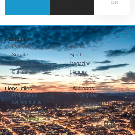
2026
Rubriques
Politique
Sorties
Société
Sport
Économie
Magazine
Culture
Légales
Liens utiles
À propos
Politique de
Origines
confidentialité
Carrières
Mentions légales
Publicité
Contact