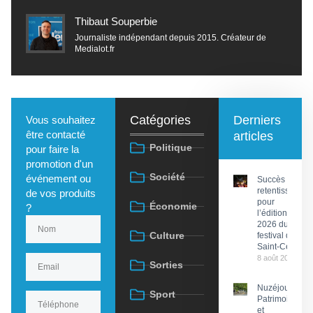
Thibaut Souperbie
Journaliste indépendant depuis 2015. Créateur de
Medialot.fr
Catégories
Derniers
Vous souhaitez
être contacté
articles
Politique
pour faire la
promotion d'un
Société
événement ou
Succès
retentissant
de vos produits
pour
Économie
?
l’édition
2026 du
Culture
festival de
Saint-Céré
8 août 2026
Sorties
Nuzéjouls :
Sport
Patrimoine
et