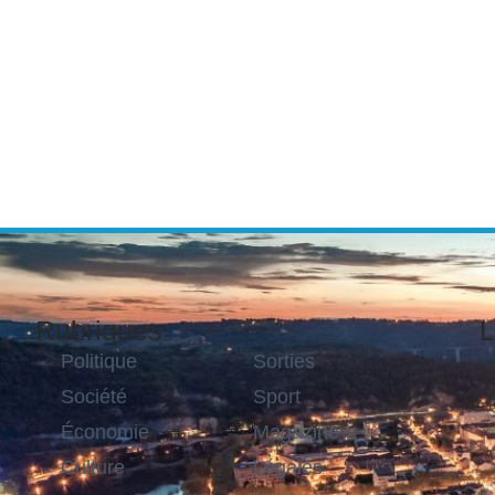
Rubriques
L
Politique
Sorties
Société
Sport
Économie
Magazine
Culture
Légales