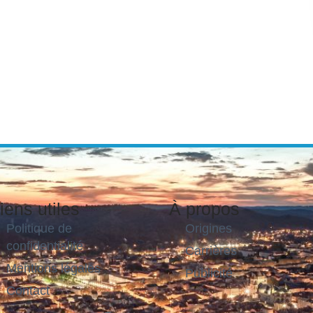
iens utiles
À propos
Politique de
Origines
confidentialité
Carrières
Mentions légales
Publicité
Contact