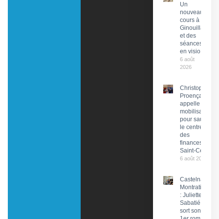
Un
nouveau
cours à
Ginouillac
et des
séances
en visio
6 août
2026
Christophe
Proença
appelle à la
mobilisation
pour sauver
le centre
des
finances de
Saint-Céré
6 août 2026
Castelnau-
Montratier
: Juliette
Sabatié
sort son
1er roman