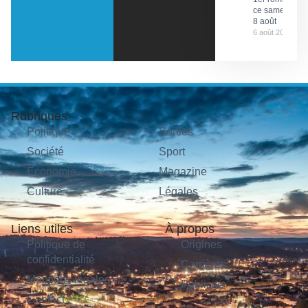
ce samedi
8 août
6 août 2026
Rubriques
Politique
Sorties
Société
Sport
Économie
Magazine
Culture
Légales
Liens utiles
À propos
Politique de
Origines
confidentialité
Carrières
Mentions légales
Publicité
Contact