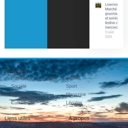
Livernon :
Marché
gourmand
et soirée
festive ce
mercredi
9 août
2026
Rubriques
Politique
Sorties
Société
Sport
Économie
Magazine
Culture
Légales
Liens utiles
À propos
Politique de
Origines