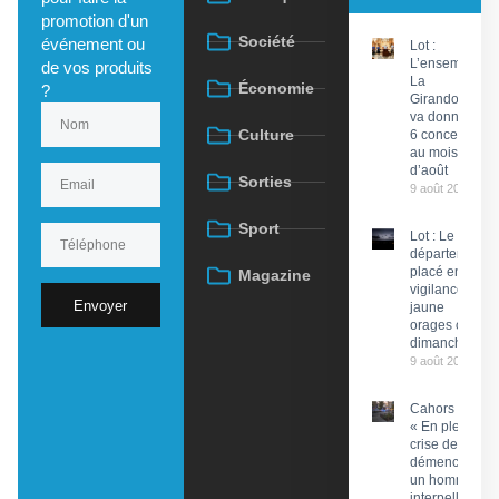
promotion d'un
Société
événement ou
Lot :
L’ensemble
de vos produits
La
Économie
?
Girandola
va donner
Culture
6 concerts
au mois
d’août
Sorties
9 août 2026
Sport
Lot : Le
département
placé en
Magazine
vigilance
Envoyer
jaune
orages ce
dimanche
9 août 2026
Cahors :
« En pleine
crise de
démence »,
un homme
interpellé