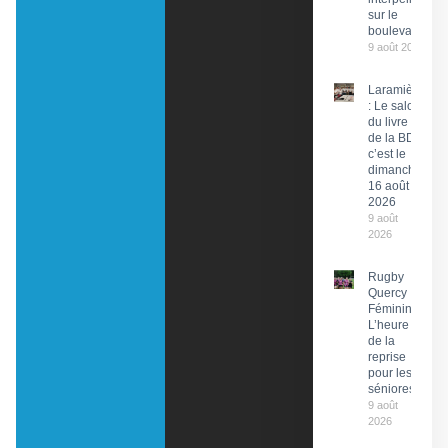
sur le
boulevard
9 août 2026
Laramière
: Le salon
du livre et
de la BD,
c’est le
dimanche
16 août
2026
9 août
2026
Rugby
Quercy
Féminin :
L’heure
de la
reprise
pour les
séniores
9 août
2026