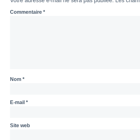
Votre adresse e-mail ne sera pas publiée.
Les champ
Commentaire
*
Nom
*
E-mail
*
Site web