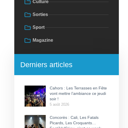
Culture
Sorties
Sport
Magazine
Derniers articles
Cahors : Les Terrasses en Fête
vont mettre l’ambiance ce jeudi
soir !
5 août 2026
Concorès : Cali, Les Fatals
Picards, Les Croquants…