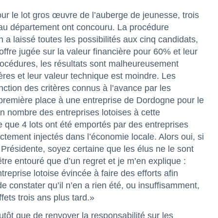
ur le lot gros œuvre de l’auberge de jeunesse, trois
s au département ont concouru. La procédure
 a laissé toutes les possibilités aux cinq candidats,
offre jugée sur la valeur financière pour 60% et leur
rocédures, les résultats sont malheureusement
ères et leur valeur technique est moindre. Les
onction des critères connus à l’avance par les
 première place à une entreprise de Dordogne pour le
en nombre des entreprises lotoises à cette
 que 4 lots ont été emportés par des entreprises
ctement injectés dans l’économie locale. Alors oui, si
 Présidente, soyez certaine que les élus ne le sont
re entouré que d’un regret et je m’en explique :
treprise lotoise évincée à faire des efforts afin
e constater qu’il n’en a rien été, ou insuffisamment,
ts trois ans plus tard.»
tôt que de renvoyer la responsabilité sur les