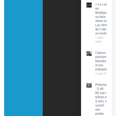
« Le Lot
en
Bodéga »
va faire
vibrer le
Lac Vert
de Catus
ce lundi
7 août
2026
Cahors : Des
policiers
blessés lors
d’une
interpellation
7 août 2026
Prayssac
: O 46
fût, bar à
bières et
à vins, a
ouvert
ses
portes