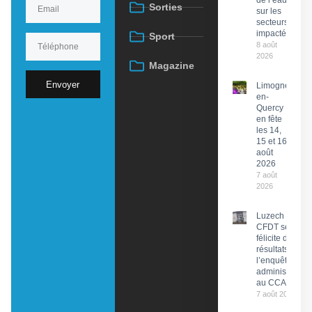
de l’eau
Sorties
sur les
secteurs
impactés
Sport
8 août
2026
Magazine
Envoyer
Limogne-
en-
Quercy
en fête
les 14,
15 et 16
août
2026
7 août
2026
Luzech : La
CFDT se
félicite des
résultats de
l’enquête
administrative
au CCAS
7 août 2026