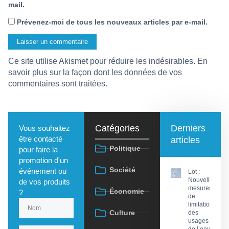
mail.
Prévenez-moi de tous les nouveaux articles par e-mail.
Ce site utilise Akismet pour réduire les indésirables.
En
savoir plus sur la façon dont les données de vos
commentaires sont traitées
.
Catégories
Derniers
Vous souhaitez
être contacté
articles
Politique
pour faire la
promotion d'un
Société
événement ou
Lot :
Nouvelles
de vos produits
mesures
Économie
?
de
limitation
Culture
des
usages