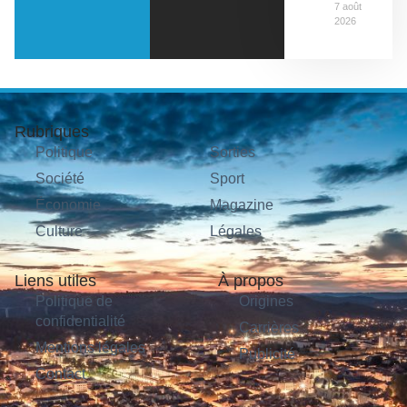
7 août
2026
Rubriques
Politique
Sorties
Société
Sport
Économie
Magazine
Culture
Légales
Liens utiles
À propos
Politique de
Origines
confidentialité
Carrières
Mentions légales
Publicité
Contact