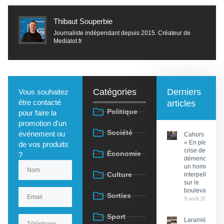
Thibaut Souperbie
Journaliste indépendant depuis 2015. Créateur de
Medialot.fr
Catégories
Derniers
Vous souhaitez
être contacté
articles
Politique
pour faire la
promotion d'un
Société
événement ou
Cahors :
« En pleine
de vos produits
crise de
Économie
?
démence »,
un homme
Culture
interpellé
sur le
boulevard
Sorties
9 août 2026
Sport
Laramière