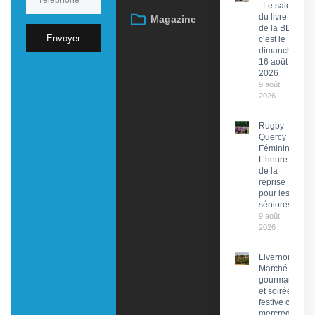
: Le salon
du livre et
Magazine
de la BD,
Envoyer
c’est le
dimanche
16 août
2026
9 août
2026
Rugby
Quercy
Féminin :
L’heure
de la
reprise
pour les
séniores
9 août
2026
Livernon :
Marché
gourmand
et soirée
festive ce
mercredi