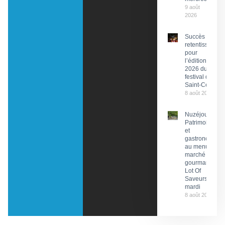
9 août
2026
Succès
retentissant
pour
l’édition
2026 du
festival de
Saint-Céré
8 août 2026
Nuzéjouls :
Patrimoine
et
gastronomie
au menu du
marché
gourmand
Lot Of
Saveurs ce
mardi
8 août 2026