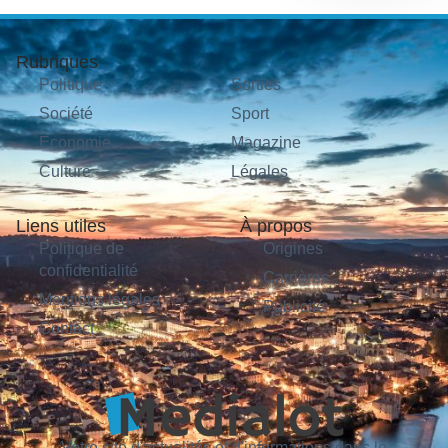
Rubriques
Politique
Sorties
Société
Sport
Économie
Magazine
Culture
Légales
Liens utiles
À propos
Politique de
Origines
confidentialité
Carrières
Mentions légales
Publicité
Contact
Votre site d'actualités et d'informations dans le