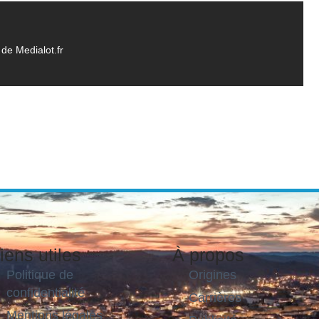
de Medialot.fr
iens utiles
À propos
Politique de
Origines
confidentialité
Carrières
Mentions légales