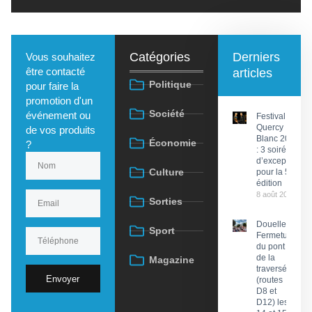
Catégories
Derniers
Vous souhaitez
être contacté
articles
Politique
pour faire la
promotion d'un
Société
événement ou
Festival du
Quercy
de vos produits
Blanc 2026
Économie
?
: 3 soirées
d’exception
Culture
pour la 58e
édition
8 août 2026
Sorties
Douelle :
Sport
Fermeture
du pont et
de la
Magazine
traversée
Envoyer
(routes
D8 et
D12) les