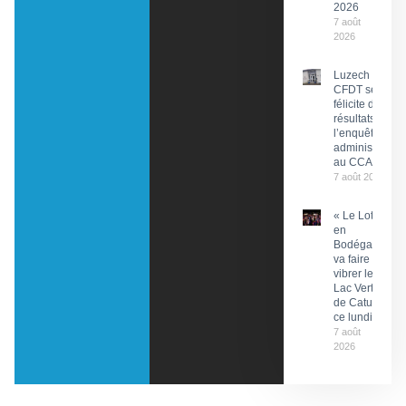
2026
7 août
2026
Luzech : La
CFDT se
félicite des
résultats de
l’enquête
administrative
au CCAS
7 août 2026
« Le Lot
en
Bodéga »
va faire
vibrer le
Lac Vert
de Catus
ce lundi
7 août
2026