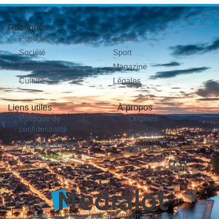
Rubriques
Politique
Sorties
Société
Sport
Économie
Magazine
Culture
Légales
Liens utiles
À propos
Politique de
Origines
confidentialité
Carrières
Mentions légales
Publicité
Contact
Votre site d'actualités et d'informations dans le