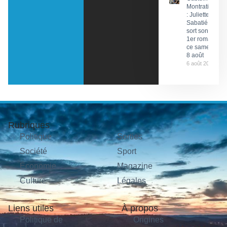
Montratier
: Juliette
Sabatié
sort son
1er roman
ce samedi
8 août
6 août 2026
Rubriques
Politique
Sorties
Société
Sport
Économie
Magazine
Culture
Légales
Liens utiles
À propos
Politique de
Origines