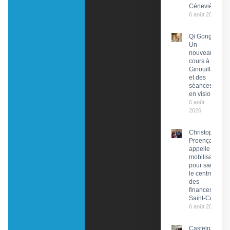
Cénevières
6 août 2026
Qi Gong :
Un
nouveau
cours à
Ginouillac
et des
séances
en visio
6 août
2026
Christophe
Proença
appelle à la
mobilisation
pour sauver
le centre
des
finances de
Saint-Céré
6 août 2026
Castelnau-