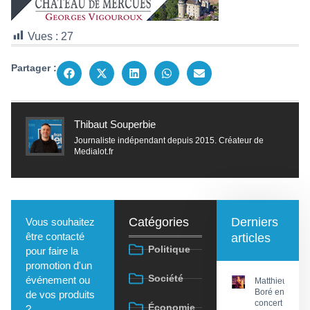
Vues :
27
Partager :
Thibaut Souperbie
Journaliste indépendant depuis 2015. Créateur de
Medialot.fr
Catégories
Derniers
Vous souhaitez
être contacté
articles
Politique
pour faire la
promotion d'un
Société
événement ou
Matthieu
Boré en
de vos produits
concert
Économie
?