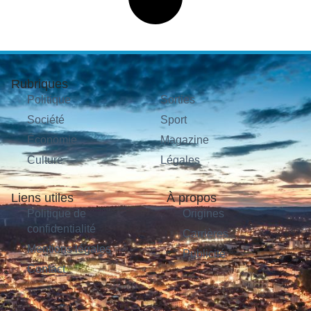
Rubriques
Politique
Sorties
Société
Sport
Économie
Magazine
Culture
Légales
Liens utiles
À propos
Politique de
Origines
confidentialité
Carrières
Mentions légales
Publicité
Contact