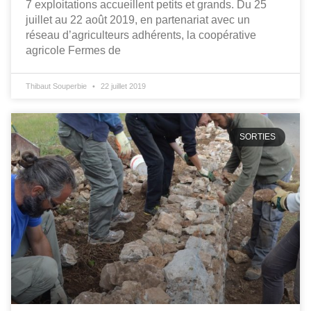
7 exploitations accueillent petits et grands. Du 25
juillet au 22 août 2019, en partenariat avec un
réseau d’agriculteurs adhérents, la coopérative
agricole Fermes de
Thibaut Souperbie
22 juillet 2019
SORTIES