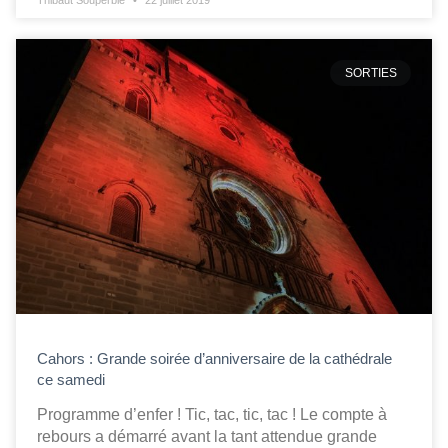
Thibaut Souperbie
22 juillet 2019
SORTIES
Cahors : Grande soirée d’anniversaire de la cathédrale
ce samedi
Programme d’enfer ! Tic, tac, tic, tac ! Le compte à
rebours a démarré avant la tant attendue grande