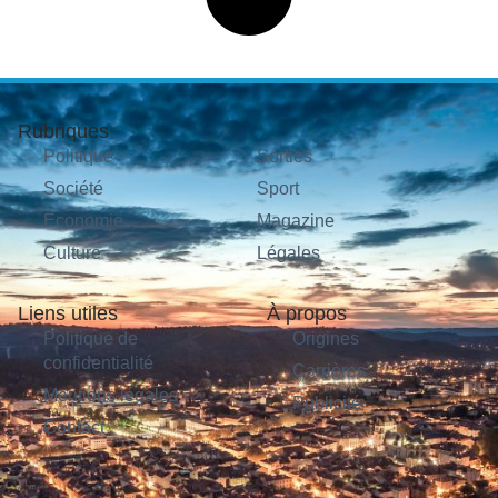
Rubriques
Politique
Sorties
Société
Sport
Économie
Magazine
Culture
Légales
Liens utiles
À propos
Politique de
Origines
confidentialité
Carrières
Mentions légales
Publicité
Contact