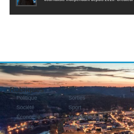
Rubriques
L
Politique
Sorties
Société
Sport
Économie
Magazine
Culture
Légales