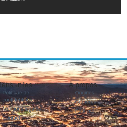
iens utiles
À propos
Politique de
Origines
confidentialité
Carrières
Mentions légales
Publicité
Contact