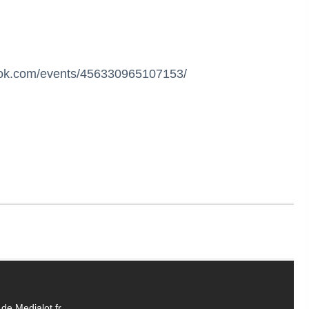
ook.com/events/456330965107153/
de Medialot.fr