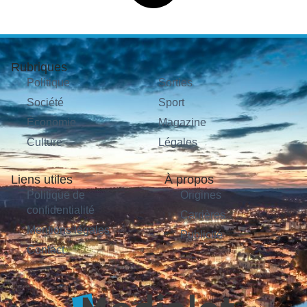
Rubriques
Politique
Sorties
Société
Sport
Économie
Magazine
Culture
Légales
Liens utiles
À propos
Politique de
Origines
confidentialité
Carrières
Mentions légales
Publicité
Contact