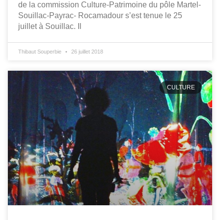
de la commission Culture-Patrimoine du pôle Martel-
Souillac-Payrac- Rocamadour s’est tenue le 25
juillet à Souillac. Il
Thibaut Souperbie
26 juillet 2018
CULTURE