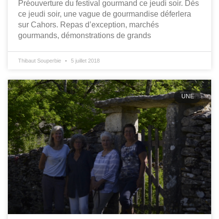
Préouverture du festival gourmand ce jeudi soir. Dès
ce jeudi soir, une vague de gourmandise déferlera
sur Cahors. Repas d’exception, marchés
gourmands, démonstrations de grands
Thibaut Souperbie
5 juillet 2018
UNE