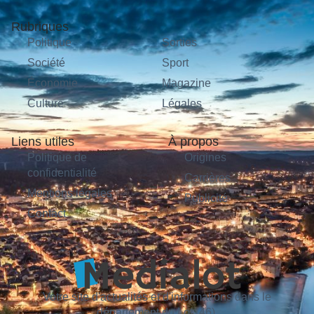
Rubriques
Politique
Sorties
Société
Sport
Économie
Magazine
Culture
Légales
Liens utiles
À propos
Politique de
Origines
confidentialité
Carrières
Mentions légales
Publicité
Contact
Votre site d'actualités et d'informations dans le
département du Lot (46).