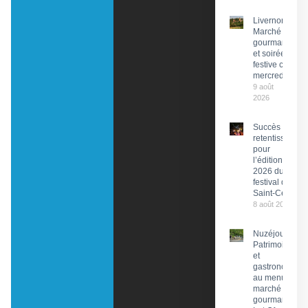
Livernon :
Marché
gourmand
et soirée
festive ce
mercredi
9 août
2026
Succès
retentissant
pour
l’édition
2026 du
festival de
Saint-Céré
8 août 2026
Nuzéjouls :
Patrimoine
et
gastronomie
au menu du
marché
gourmand