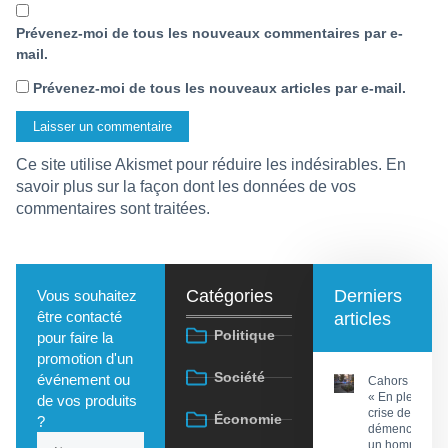
Prévenez-moi de tous les nouveaux commentaires par e-
mail.
Prévenez-moi de tous les nouveaux articles par e-mail.
Ce site utilise Akismet pour réduire les indésirables.
En
savoir plus sur la façon dont les données de vos
commentaires sont traitées
.
Catégories
Derniers
Vous souhaitez
être contacté
articles
Politique
pour faire la
promotion d'un
Société
événement ou
Cahors :
« En pleine
de vos produits
crise de
Économie
?
démence »,
un homme