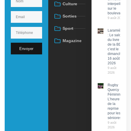
Culture
interpellé
sur le
boulevard
Sorties
9 août 2026
Sport
Laramière
: Le salon
du livre et
Magazine
de la BD,
Envoyer
c’est le
dimanche
16 août
2026
9 août
2026
Rugby
Quercy
Féminin :
L’heure
de la
reprise
pour les
séniores
9 août
2026