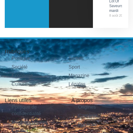
Lot Of
Saveurs ce
mardi
8 août 2026
Rubriques
Politique
Sorties
Société
Sport
Économie
Magazine
Culture
Légales
Liens utiles
À propos
Politique de
Origines
confidentialité
Carrières
Mentions légales
Publicité
Contact