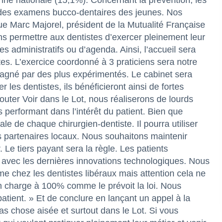
nne nationale (15,1%). Concernant la prévention, les
n des examens bucco-dentaires des jeunes. Nos
que Marc Majorel, président de la Mutualité Française
ons permettre aux dentistes d’exercer pleinement leur
s administratifs ou d’agenda. Ainsi, l’accueil sera
es. L’exercice coordonné à 3 praticiens sera notre
pagné par des plus expérimentés. Le cabinet sera
 les dentistes, ils bénéficieront ainsi de fortes
couter Voir dans le Lot, nous réaliserons de lourds
s performant dans l’intérêt du patient. Bien que
ale de chaque chirurgien-dentiste. Il pourra utiliser
s partenaires locaux. Nous souhaitons maintenir
. Le tiers payant sera la règle. Les patients
 avec les dernières innovations technologiques. Nous
e chez les dentistes libéraux mais attention cela ne
en charge à 100% comme le prévoit la loi. Nous
tient. » Et de conclure en lançant un appel à la
as chose aisée et surtout dans le Lot. Si vous