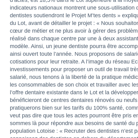
d’actes, est 18,5% dans le Lot supérieure à la moye
indicateurs nationaux montrent une sous-utilisatio
dentistes soutiendront le Projet M’tes dents » expli
du Lot, avant de détailler le projet : « Nous souhait
cœur de métier et ne plus avoir à gérer des problème
réalisé dans chaque centre par une à deux assistant
modèle. Ainsi, un jeune dentiste pourra être accom
ainsi ouvert toute l’année. Nous proposons de salarier
cotisations pour leur retraite. A l’image du réseau E
investissements pour proposer un outil de travail trè
salarié, nous tenons à la liberté de la pratique médic
les consommables de son choix et travailler avec le
l’offre dentaire existante dans le Lot et la développer
bénéficieront de centres dentaires rénovés ou neufs
pratiquerons bien sur les tarifs du 100% santé, comm
veut pas dire que tous les actes pourront être pris 
sommes là pour répondre aux besoins de santé du pa
population Lotoise : « Recruter des dentistes n’est p