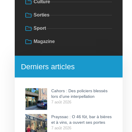
Culture
Sorties
Sport
Magazine
Derniers articles
Cahors : Des policiers blessés
lors d’une interpellation
7 août 2026
Prayssac : O 46 fût, bar à bières
et à vins, a ouvert ses portes
7 août 2026