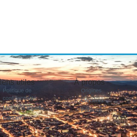
iens utiles
À propos
Politique de
Origines
confidentialité
Carrières
Mentions légales
Publicité
Contact