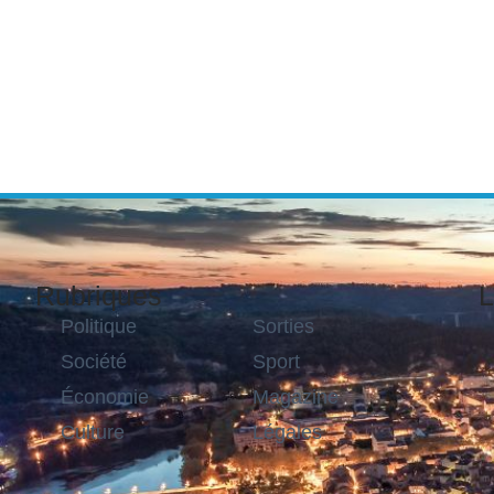
Rubriques
L
Politique
Sorties
Société
Sport
Économie
Magazine
Culture
Légales