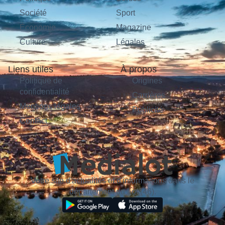
Société
Sport
Économie
Magazine
Culture
Légales
Liens utiles
À propos
Politique de
Origines
confidentialité
Carrières
Mentions légales
Publicité
Contact
Votre site d'actualités et d'informations dans le
département du Lot (46).