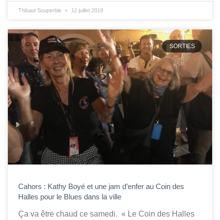
Thibaut Souperbie
12 juillet 2019
SORTIES
Cahors : Kathy Boyé et une jam d’enfer au Coin des
Halles pour le Blues dans la ville
Ça va être chaud ce samedi. « Le Coin des Halles