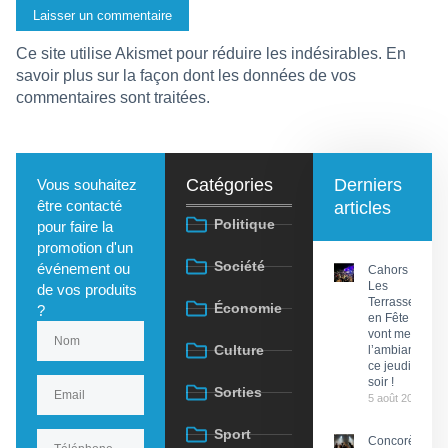
Ce site utilise Akismet pour réduire les indésirables.
En
savoir plus sur la façon dont les données de vos
commentaires sont traitées
.
Catégories
Derniers
Vous souhaitez
être contacté
articles
Politique
pour faire la
promotion d'un
Société
événement ou
Cahors :
Les
de vos produits
Terrasses
Économie
?
en Fête
vont mettre
Culture
l’ambiance
ce jeudi
soir !
Sorties
5 août 2026
Sport
Concorès :