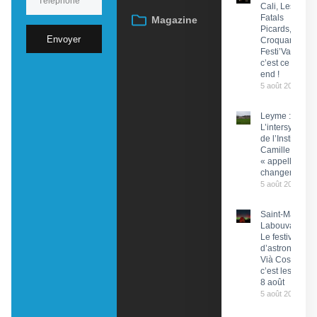
Cali, Les
Fatals
Magazine
Picards, Les
Envoyer
Croquants…
Festi’ValCéou,
c’est ce week-
end !
5 août 2026
Leyme :
L’intersyndical
de l’Institut
Camille Miret
« appelle à du
changement »
5 août 2026
Saint-Martin-
Labouval :
Le festival
d’astronomie
Vià Cosmos,
c’est les 7 et
8 août
5 août 2026