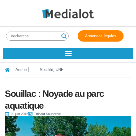
Annonces légales
Accueil
Société
,
UNE
Souillac : Noyade au parc
aquatique
29 juin 2015
Thibaut Souperbie