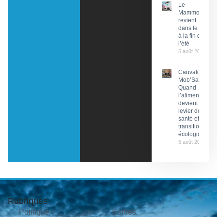
Le
Mammobile
revient
dans le Lot
à la fin de
l’été
5 août 2026
Cauvaldor –
Mob’Santé :
Quand
l’alimentation
devient un
levier de
santé et de
transition
écologique
5 août 2026
Rubriques
Politique
Sorties