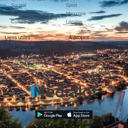
Société
Sport
Économie
Magazine
Culture
Légales
Liens utiles
À propos
Politique de
Origines
confidentialité
Carrières
Mentions légales
Publicité
Contact
Votre site d'actualités et d'informations dans le
département du Lot (46).