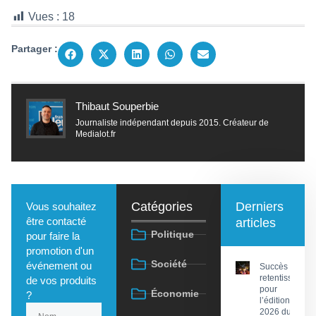
Vues :
18
Partager :
Thibaut Souperbie
Journaliste indépendant depuis 2015. Créateur de
Medialot.fr
Catégories
Derniers
Vous souhaitez
être contacté
articles
Politique
pour faire la
promotion d'un
Société
événement ou
Succès
retentissant
de vos produits
pour
Économie
?
l’édition
2026 du