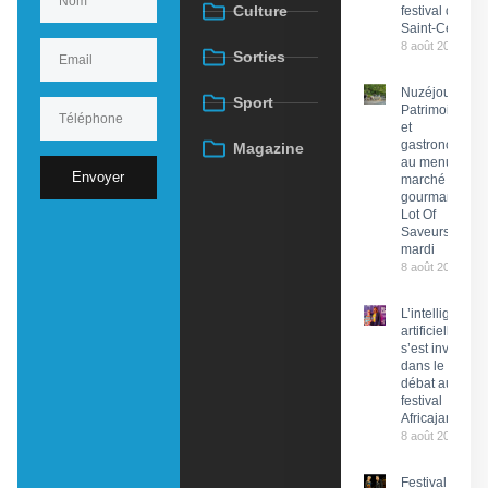
Culture
festival de
Saint-Céré
8 août 2026
Sorties
Nuzéjouls :
Sport
Patrimoine
et
gastronomie
Magazine
au menu du
Envoyer
marché
gourmand
Lot Of
Saveurs ce
mardi
8 août 2026
L’intelligence
artificielle
s’est invitée
dans le
débat au
festival
Africajarc
8 août 2026
Festival du