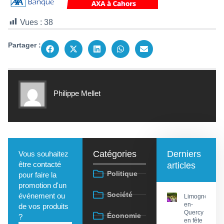
Vues :
38
Partager :
Philippe Mellet
Catégories
Derniers
Vous souhaitez
être contacté
articles
Politique
pour faire la
promotion d'un
Société
événement ou
Limogne-
en-
de vos produits
Quercy
Économie
?
en fête