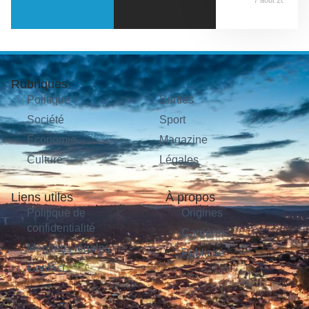
Rubriques
Politique
Sorties
Société
Sport
Économie
Magazine
Culture
Légales
Liens utiles
À propos
Politique de
Origines
confidentialité
Carrières
Mentions légales
Publicité
Contact