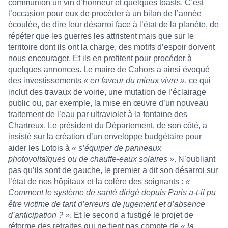
communion un vin d’honneur et quelques toasts. C’est
l’occasion pour eux de procéder à un bilan de l’année
écoulée, de dire leur désarroi face à l’état de la planète, de
répéter que les guerres les attristent mais que sur le
territoire dont ils ont la charge, des motifs d’espoir doivent
nous encourager. Et ils en profitent pour procéder à
quelques annonces. Le maire de Cahors a ainsi évoqué
des investissements
« en faveur du mieux vivre »
, ce qui
inclut des travaux de voirie, une mutation de l’éclairage
public ou, par exemple, la mise en œuvre d’un nouveau
traitement de l’eau par ultraviolet à la fontaine des
Chartreux. Le président du Département, de son côté, a
insisté sur la création d’un enveloppe budgétaire pour
aider les Lotois à
«
s’équiper de panneaux
photovoltaïques ou de chauffe-eaux solaires »
. N’oubliant
pas qu’ils sont de gauche, le premier a dit son désarroi sur
l’état de nos hôpitaux et la colère des soignants :
«
Comment le système de santé dirigé depuis Paris a-t-il pu
être victime de tant d’erreurs de jugement et d’absence
d’anticipation ? »
. Et le second a fustigé le projet de
réforme des retraites qui ne tient pas compte de
« la