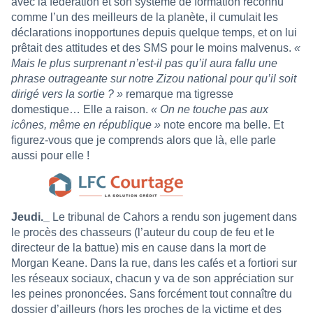
avec la fédération et son système de formation reconnu
comme l’un des meilleurs de la planète, il cumulait les
déclarations inopportunes depuis
quelque temps, et on lui
prêtait des attitudes et des SMS pour le moins malvenus.
«
Mais le plus surprenant n’est-il pas qu’il aura fallu une
phrase outrageante sur notre Zizou national pour qu’il soit
dirigé vers la sortie ? »
remarque ma tigresse
domestique… Elle a raison.
« On ne touche pas aux
icônes, même en république »
note encore ma belle. Et
figurez-vous que je comprends alors que là, elle parle
aussi pour elle !
Jeudi._
Le tribunal de Cahors a rendu son jugement dans
le procès des chasseurs (l’auteur du coup de feu et le
directeur de la battue) mis en cause dans la mort de
Morgan Keane. Dans la rue, dans les cafés et a fortiori sur
les réseaux sociaux, chacun y va de son appréciation sur
les peines prononcées. Sans forcément tout connaître du
dossier d’ailleurs (hors les proches de la victime et des