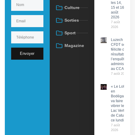
les 14,
Culture
15 et 16
août
2026
Sorties
7 août
2026
Sport
Luzech : La
CFDT se
Magazine
félicite des
Envoyer
résultats de
l’enquête
administrative
au CCAS
7 août 2026
« Le Lot
en
Bodéga »
va faire
vibrer le
Lac Vert
de Catus
ce lundi
7 août
2026