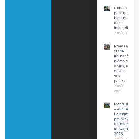
Cahors : Des
policiers
blessés lors
d’une
interpellation
7 août 2026
Prayssac
: O 46
fût, bar à
bières et
à vins, a
ouvert
ses
portes
7 août
2026
Montauban
– Aurillac :
Le rugby
pro s’invite
à Cahors
le 14 août
2026
7 août 2026