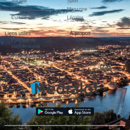
Société
Sport
Économie
Magazine
Culture
Légales
Liens utiles
À propos
Politique de
Origines
confidentialité
Carrières
Mentions légales
Publicité
Contact
Votre site d'actualités et d'informations dans le
département du Lot (46).