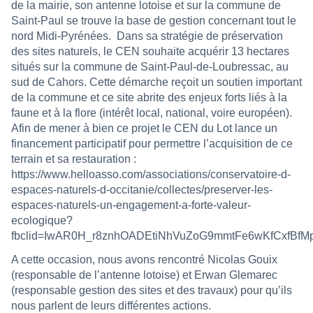
de la mairie, son antenne lotoise et sur la commune de
Saint-Paul se trouve la base de gestion concernant tout le
nord Midi-Pyrénées.
Dans sa stratégie de préservation
des sites naturels, le CEN souhaite acquérir 13 hectares
situés sur la commune de Saint-Paul-de-Loubressac, au
sud de Cahors. Cette démarche reçoit un soutien important
de la commune et ce site abrite des enjeux forts liés à la
faune et à la flore (intérêt local, national, voire européen).
Afin de mener à bien ce projet le CEN du Lot lance un
financement participatif pour permettre l’acquisition de ce
terrain et sa restauration :
https://www.helloasso.com/associations/conservatoire-d-
espaces-naturels-d-occitanie/collectes/preserver-les-
espaces-naturels-un-engagement-a-forte-valeur-
ecologique?
fbclid=IwAR0H_r8znhOADEtiNhVuZoG9mmtFe6wKfCxfBfM
A cette occasion, nous avons rencontré Nicolas Gouix
(responsable de l’antenne lotoise) et Erwan Glemarec
(responsable gestion des sites et des travaux) pour qu’ils
nous parlent de leurs différentes actions.