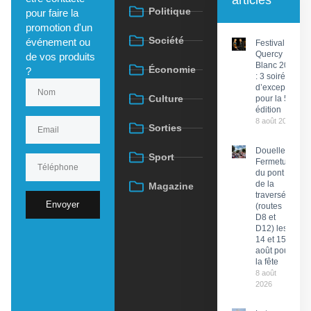
Politique
pour faire la
promotion d'un
Société
événement ou
Festival du
Quercy
de vos produits
Blanc 2026
Économie
?
: 3 soirées
d’exception
Culture
pour la 58e
édition
8 août 2026
Sorties
Douelle :
Sport
Fermeture
du pont et
de la
Magazine
traversée
Envoyer
(routes
D8 et
D12) les
14 et 15
août pour
la fête
8 août
2026