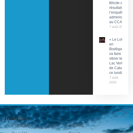
félicite des
résultats de
l’enquête
administrative
au CCAS
7 août 2026
« Le Lot
en
Bodéga »
va faire
vibrer le
Lac Vert
de Catus
ce lundi
7 août
2026
Rubriques
Politique
Sorties