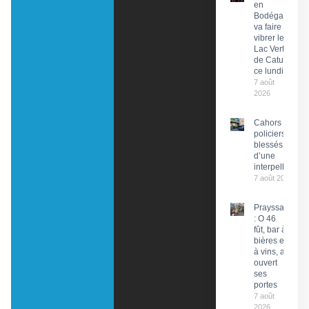
en
Bodéga »
va faire
vibrer le
Lac Vert
de Catus
ce lundi
7 août
2026
Cahors : Des
policiers
blessés lors
d’une
interpellation
7 août 2026
Prayssac
: O 46
fût, bar à
bières et
à vins, a
ouvert
ses
portes
7 août
2026