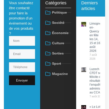
Catégories
Derniers
Vous souhaitez
être contacté
articles
Politique
pour faire la
promotion d'un
Société
événement ou
Limogne-
en-
de vos produits
Quercy
Économie
?
en fête
les 14,
Culture
15 et 16
août
2026
Sorties
7 août
2026
Sport
Luzech : La
CFDT se
Magazine
félicite des
Envoyer
résultats de
l’enquête
administrative
au CCAS
7 août 2026
« Le Lot