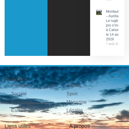
Montauban
– Aurillac :
Le rugby
pro s’invite
à Cahors
le 14 août
2026
7 août 2026
Rubriques
Politique
Sorties
Société
Sport
Économie
Magazine
Culture
Légales
Liens utiles
À propos