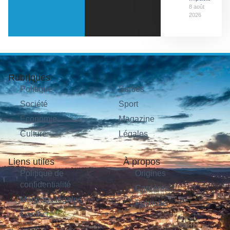
8 août
2026
Rubriques
Politique
Sorties
Société
Sport
Économie
Magazine
Culture
Légales
Liens utiles
À propos
Politique de
Origines
confidentialité
Carrières
Mentions légales
Publicité
Contact