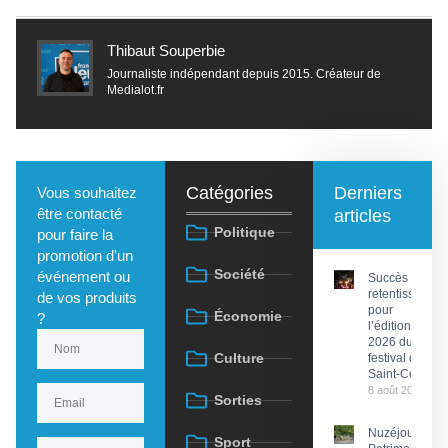
Thibaut Souperbie
Journaliste indépendant depuis 2015. Créateur de
Medialot.fr
Catégories
Derniers
Vous souhaitez
être contacté
articles
Politique
pour faire la
promotion d'un
Société
événement ou
Succès
retentissant
de vos produits
pour
Économie
?
l’édition
2026 du
Culture
festival de
Saint-Céré
8 août 2026
Sorties
Nuzéjouls :
Sport