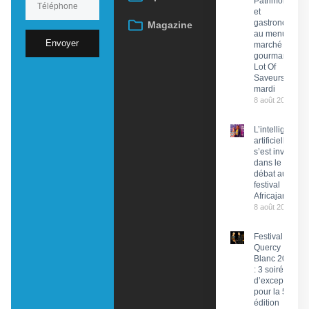
Patrimoine
et
gastronomie
Magazine
au menu du
Envoyer
marché
gourmand
Lot Of
Saveurs ce
mardi
8 août 2026
L’intelligence
artificielle
s’est invitée
dans le
débat au
festival
Africajarc
8 août 2026
Festival du
Quercy
Blanc 2026
: 3 soirées
d’exception
pour la 58e
édition