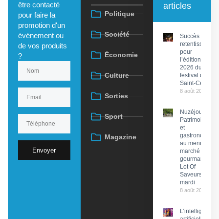
être contacté
articles
Politique
pour faire la
promotion d'un
Société
événement ou
Succès
retentissant
de vos produits
pour
Économie
?
l’édition
2026 du
Culture
festival de
Saint-Céré
8 août 2026
Sorties
Nuzéjouls :
Sport
Patrimoine
et
gastronomie
Magazine
au menu du
Envoyer
marché
gourmand
Lot Of
Saveurs ce
mardi
8 août 2026
L’intelligence