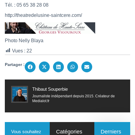
Tél. : 05 65 38 28 08
http://theatredelusine-saintcere.com/
Photo Nelly Blaya
Vues :
22
Partager :
Thibaut Souperbie
Journaliste indépendant depuis 2015. Créateur de
Medialot.fr
Catégories
Derniers
Vous souhaitez