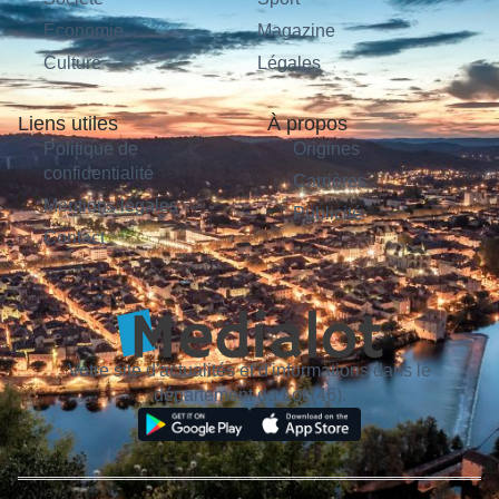
Économie
Magazine
Culture
Légales
Liens utiles
À propos
Politique de
Origines
confidentialité
Carrières
Mentions légales
Publicité
Contact
Votre site d'actualités et d'informations dans le
département du Lot (46).