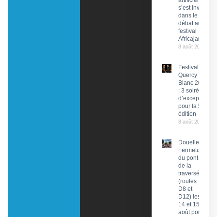
artificielle
s’est invitée
dans le
débat au
festival
Africajarc
8 août 2026
Festival du
Quercy
Blanc 2026
: 3 soirées
d’exception
pour la 58e
édition
8 août 2026
Douelle :
Fermeture
du pont et
de la
traversée
(routes
D8 et
D12) les
14 et 15
août pour