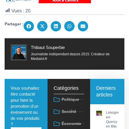
Vues :
20
Partager :
Thibaut Souperbie
Journaliste indépendant depuis 2015. Créateur de
Medialot.fr
Catégories
Derniers
Vous souhaitez
être contacté
articles
Politique
pour faire la
promotion d'un
Société
événement ou
Limogne-
en-
de vos produits
Quercy
Économie
?
en fête