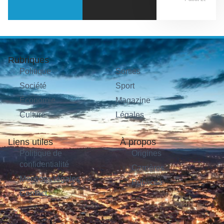
Rubriques
Politique
Sorties
Société
Sport
Économie
Magazine
Culture
Légales
Liens utiles
À propos
Politique de
Origines
confidentialité
Carrières
Mentions légales
Publicité
Contact