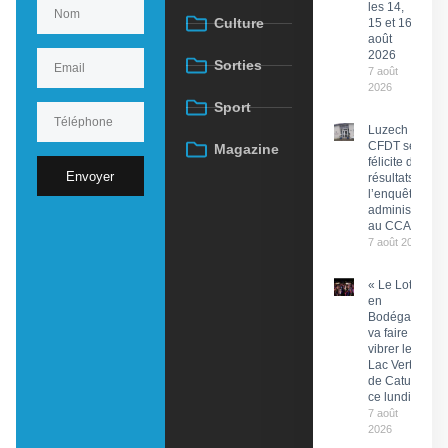
les 14,
Culture
15 et 16
août
2026
Sorties
7 août
2026
Sport
Luzech : La
CFDT se
Magazine
félicite des
Envoyer
résultats de
l’enquête
administrative
au CCAS
7 août 2026
« Le Lot
en
Bodéga »
va faire
vibrer le
Lac Vert
de Catus
ce lundi
7 août
2026