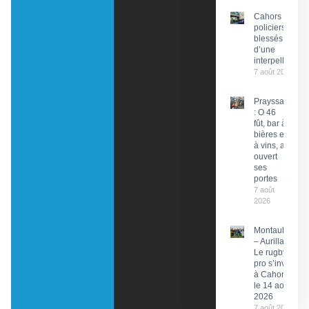
Cahors : Des
policiers
blessés lors
d’une
interpellation
7 août 2026
Prayssac
: O 46
fût, bar à
bières et
à vins, a
ouvert
ses
portes
7 août
2026
Montauban
– Aurillac :
Le rugby
pro s’invite
à Cahors
le 14 août
2026
7 août 2026