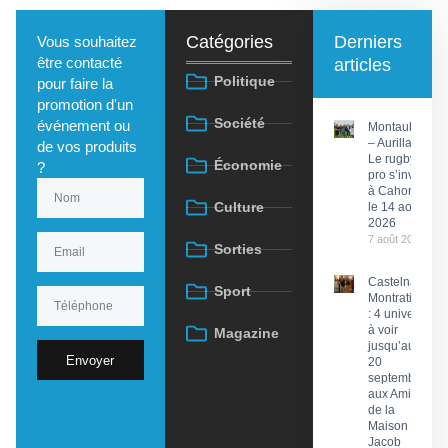
Catégories
Derniers
Vous souhaitez
être contacté
articles
Politique
pour faire la
promotion d'un
Société
événement ou
Montauban
– Aurillac :
de vos produits
Le rugby
Économie
?
pro s’invite
à Cahors
Culture
le 14 août
2026
7 août 2026
Sorties
Castelnau-
Sport
Montratier
: 4 univers
à voir
Magazine
jusqu’au
Envoyer
20
septembre
aux Amis
de la
Maison
Jacob