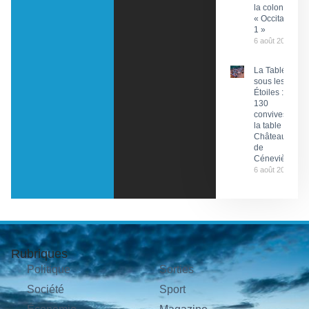
la colonne
« Occitanie
1 »
6 août 2026
La Tablée
sous les
Étoiles :
130
convives à
la table du
Château
de
Cénevières
6 août 2026
Rubriques
Politique
Sorties
Société
Sport