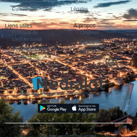
Économie
Magazine
Culture
Légales
Liens utiles
À propos
Politique de
Origines
confidentialité
Carrières
Mentions légales
Publicité
Contact
Votre site d'actualités et d'informations dans le
département du Lot (46).
Tous droits réservés © 2026 Medialot.