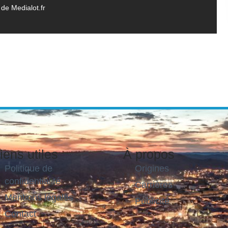
de Medialot.fr
iens utiles
À propos
Politique de
Origines
confidentialité
Carrières
Mentions légales
Publicité
Contact