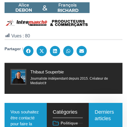
Vues :
80
Partager :
Thibaut Souperbie
Journaliste indépendant depuis 2015. Créateur de
Medialot.fr
Catégories
Derniers
Vous souhaitez
être contacté
articles
Politique
pour faire la