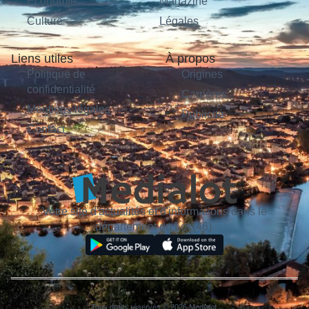
Économie
Magazine
Culture
Légales
Liens utiles
À propos
Politique de
Origines
confidentialité
Carrières
Mentions légales
Publicité
Contact
Votre site d'actualités et d'informations dans le
département du Lot (46).
Tous droits réservés © 2026 Medialot.