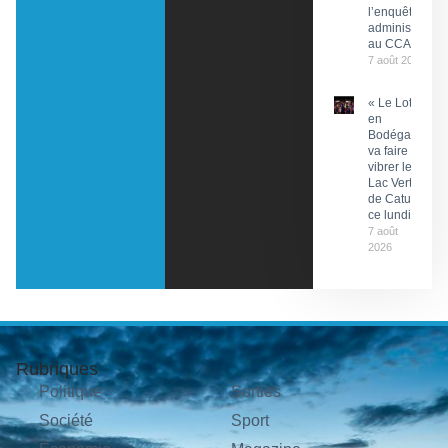
l’enquête
administrative
au CCAS
7 août 2026
« Le Lot
en
Bodéga »
va faire
vibrer le
Lac Vert
de Catus
ce lundi
7 août
2026
Rubriques
Politique
Sorties
Société
Sport