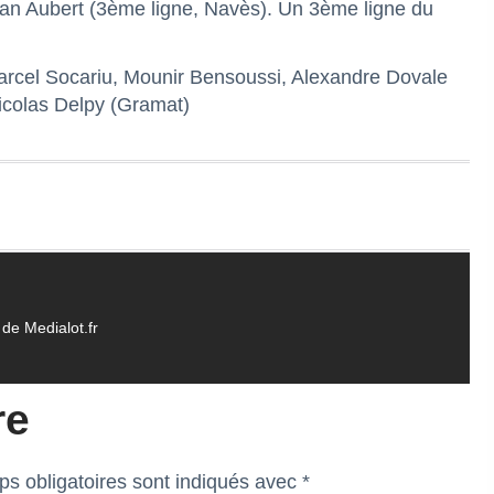
rian Aubert (3ème ligne, Navès). Un 3ème ligne du
arcel Socariu, Mounir Bensoussi, Alexandre Dovale
icolas Delpy (Gramat)
de Medialot.fr
re
s obligatoires sont indiqués avec
*