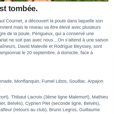
st tombée.
aul Cournet, a découvert la poule dans laquelle son
vient mais le niveau va être élevé avec plusieurs
’ogre de la poule, Périgueux, qui a conservé une
arlat ne soit pas avec nous…On s’attend à une saison
traîneurs, David Malevile et Rodrigue Beyssey, sont
hampionnat le 20 septembre, à domicile, face à
enade, Monflanquin, Fumel Libos, Souillac, Arpajon
mort), Thibaut Lacroix (3ème ligne Malemort), Mathieu
ier, Belvès), Cyprien Plet (seconde ligne, Belvès),
afleur (retours au club), Bruno Legros, Guillaume