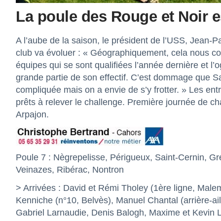
La poule des Rouge et Noir e
A l’aube de la saison, le président de l’USS, Jean-P
club va évoluer : « Géographiquement, cela nous con
équipes qui se sont qualifiées l’année dernière et l
grande partie de son effectif. C’est dommage que S
compliquée mais on a envie de s’y frotter. » Les en
prêts à relever le challenge. Première journée de c
Arpajon.
Poule 7 : Nègrepelisse, Périgueux, Saint-Cernin, Gr
Veinazes, Ribérac, Nontron
> Arrivées : David et Rémi Tholey (1ère ligne, Male
Kenniche (n°10, Belvès), Manuel Chantal (arrière-ail
Gabriel Larnaudie, Denis Balogh, Maxime et Kevin L