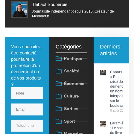
Thibaut Souperbie
Journaliste indépendant depuis 2015. Créateur de
Medialot.fr
Catégories
Derniers
Vous souhaitez
être contacté
articles
Politique
pour faire la
promotion d'un
Société
événement ou
Cahors :
« En pleine
de vos produits
crise de
Économie
?
démence »,
un homme
Culture
interpellé
sur le
boulevard
Sorties
9 août 2026
Sport
Laramière
: Le salon
du livre et
Magazine