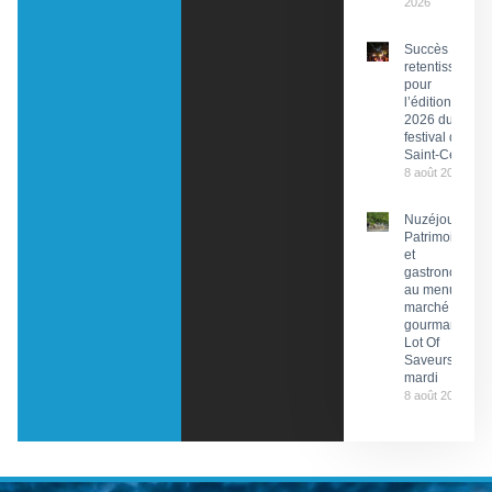
2026
Succès
retentissant
pour
l’édition
2026 du
festival de
Saint-Céré
8 août 2026
Nuzéjouls :
Patrimoine
et
gastronomie
au menu du
marché
gourmand
Lot Of
Saveurs ce
mardi
8 août 2026