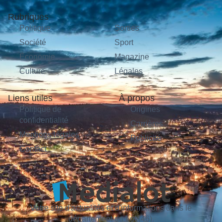
Rubriques
Politique
Sorties
Société
Sport
Économie
Magazine
Culture
Légales
Liens utiles
À propos
Politique de
Origines
confidentialité
Carrières
Mentions légales
Publicité
Contact
Votre site d'actualités et d'informations dans le
département du Lot (46).