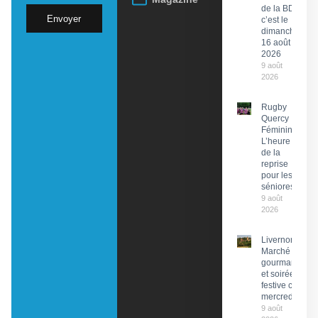
de la BD,
Envoyer
c’est le
dimanche
16 août
2026
9 août
2026
Rugby
Quercy
Féminin :
L’heure
de la
reprise
pour les
séniores
9 août
2026
Livernon :
Marché
gourmand
et soirée
festive ce
mercredi
9 août