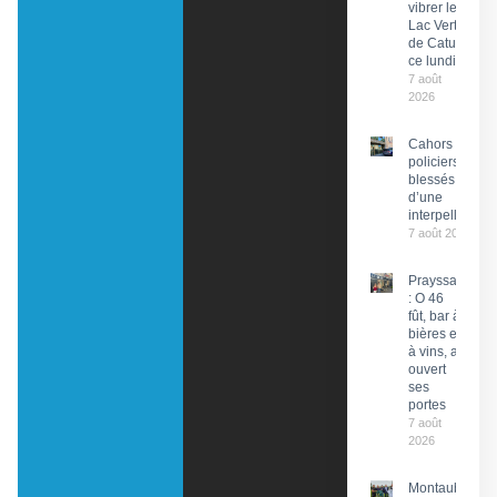
vibrer le
Lac Vert
de Catus
ce lundi
7 août
2026
Cahors : Des
policiers
blessés lors
d’une
interpellation
7 août 2026
Prayssac
: O 46
fût, bar à
bières et
à vins, a
ouvert
ses
portes
7 août
2026
Montauban