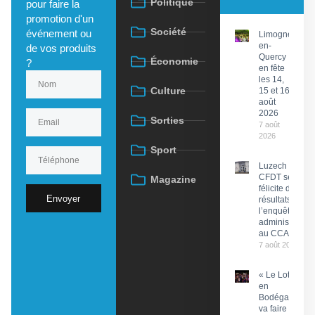
Politique
pour faire la
promotion d'un
Société
événement ou
Limogne-
en-
de vos produits
Quercy
Économie
?
en fête
les 14,
Culture
15 et 16
août
2026
Sorties
7 août
2026
Sport
Luzech : La
CFDT se
Magazine
félicite des
Envoyer
résultats de
l’enquête
administrative
au CCAS
7 août 2026
« Le Lot
en
Bodéga »
va faire