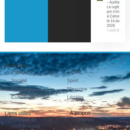
– Aurillac :
Le rugby
pro s’invite
à Cahors
le 14 août
2026
7 août 2026
Rubriques
Politique
Sorties
Société
Sport
Économie
Magazine
Culture
Légales
Liens utiles
À propos
Politique de
Origines
confidentialité
Carrières