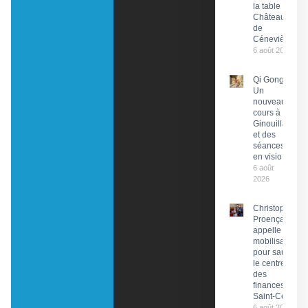
la table du
Château
de
Cénevières
6 août 2026
Qi Gong :
Un
nouveau
cours à
Ginouillac
et des
séances
en visio
6 août
2026
Christophe
Proença
appelle à la
mobilisation
pour sauver
le centre
des
finances de
Saint-Céré
6 août 2026