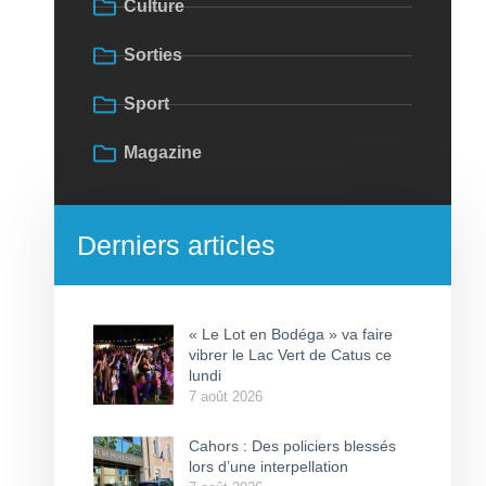
Culture
Sorties
Sport
Magazine
Derniers articles
« Le Lot en Bodéga » va faire
vibrer le Lac Vert de Catus ce
lundi
7 août 2026
Cahors : Des policiers blessés
lors d’une interpellation