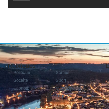
Rubriques
L
Politique
Sorties
Société
Sport
Économie
Magazine
Culture
Légales