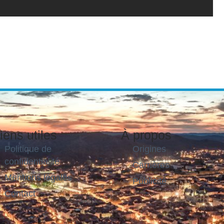
iens utiles
À propos
Politique de
Origines
confidentialité
Carrières
Mentions légales
Publicité
Contact