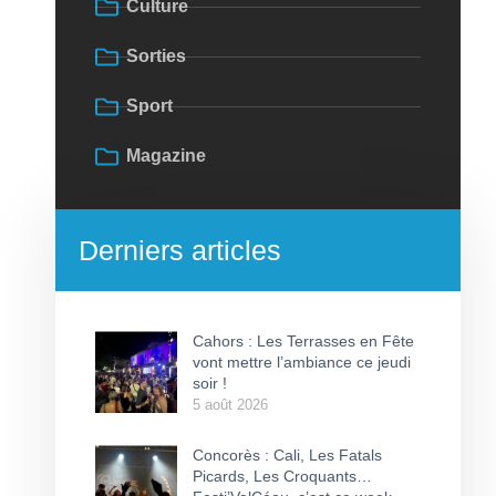
Culture
Sorties
Sport
Magazine
Derniers articles
Cahors : Les Terrasses en Fête
vont mettre l’ambiance ce jeudi
soir !
5 août 2026
Concorès : Cali, Les Fatals
Picards, Les Croquants…