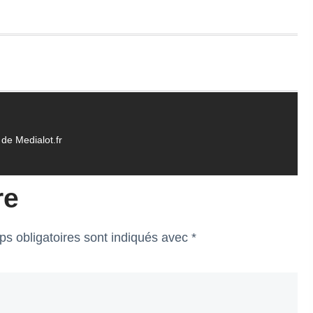
de Medialot.fr
re
s obligatoires sont indiqués avec
*