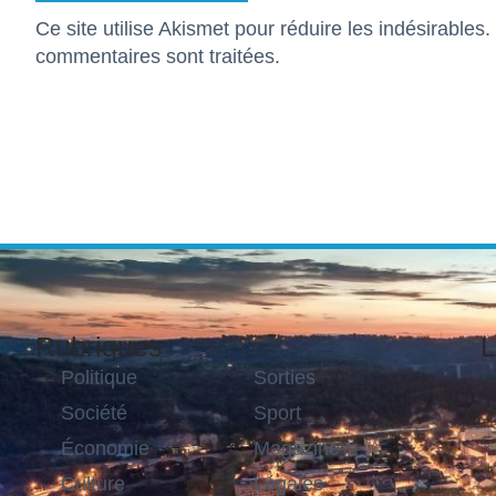
Ce site utilise Akismet pour réduire les indésirables.
commentaires sont traitées
.
Rubriques
L
Politique
Sorties
Société
Sport
Économie
Magazine
Culture
Légales