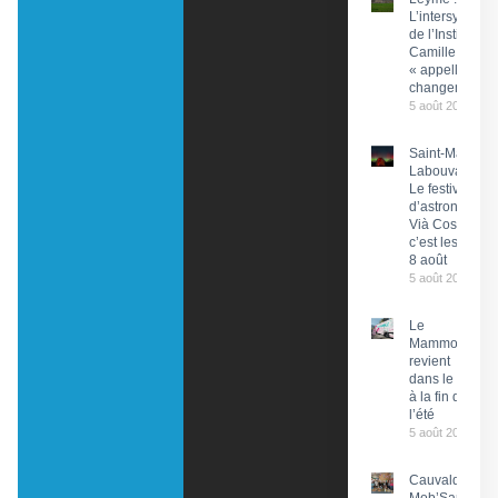
L’intersyndical
de l’Institut
Camille Miret
« appelle à du
changement »
5 août 2026
Saint-Martin-
Labouval :
Le festival
d’astronomie
Vià Cosmos,
c’est les 7 et
8 août
5 août 2026
Le
Mammobile
revient
dans le Lot
à la fin de
l’été
5 août 2026
Cauvaldor –