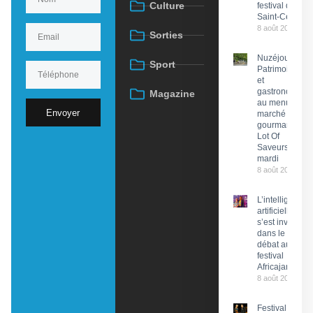
Culture
festival de
Saint-Céré
8 août 2026
Sorties
Nuzéjouls :
Sport
Patrimoine
et
gastronomie
Magazine
au menu du
Envoyer
marché
gourmand
Lot Of
Saveurs ce
mardi
8 août 2026
L’intelligence
artificielle
s’est invitée
dans le
débat au
festival
Africajarc
8 août 2026
Festival du