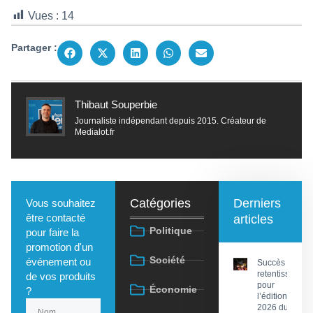
Vues :
14
Partager :
Thibaut Souperbie
Journaliste indépendant depuis 2015. Créateur de
Medialot.fr
Catégories
Derniers
Vous souhaitez
être contacté
articles
Politique
pour faire la
promotion d'un
Société
événement ou
Succès
retentissant
de vos produits
pour
Économie
?
l’édition
2026 du